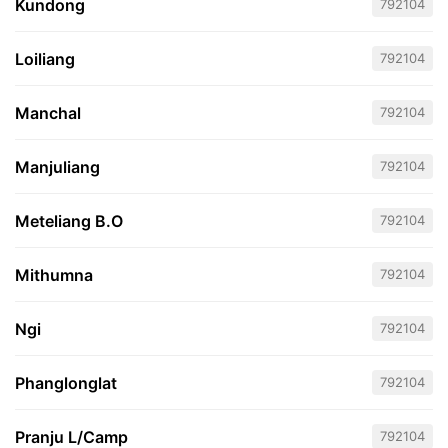
Kundong
792104
Loiliang
792104
Manchal
792104
Manjuliang
792104
Meteliang B.O
792104
Mithumna
792104
Ngi
792104
Phanglonglat
792104
Pranju L/Camp
792104