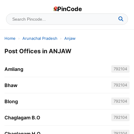
PinCode
Home
›
Arunachal Pradesh
›
Anjaw
Post Offices in ANJAW
Amliang
792104
Bhaw
792104
Blong
792104
Chaglagam B.O
792104
Chaglagam H.Q.
792104