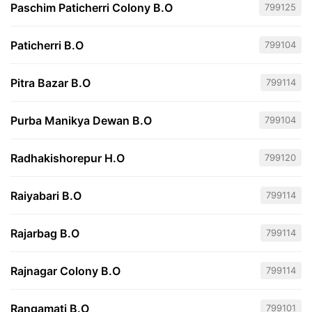
Paschim Paticherri Colony B.O
799125
Paticherri B.O
799104
Pitra Bazar B.O
799114
Purba Manikya Dewan B.O
799104
Radhakishorepur H.O
799120
Raiyabari B.O
799114
Rajarbag B.O
799114
Rajnagar Colony B.O
799114
Rangamati B.O
799101