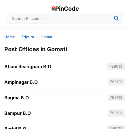
PinCode
Home
›
Tripura
›
Gomati
Post Offices in Gomati
Abani Reangpara B.O
799013
Ampinagar B.O
799101
Bagma B.O
799113
Bampur B.O
799101
Barbil B.O
799104