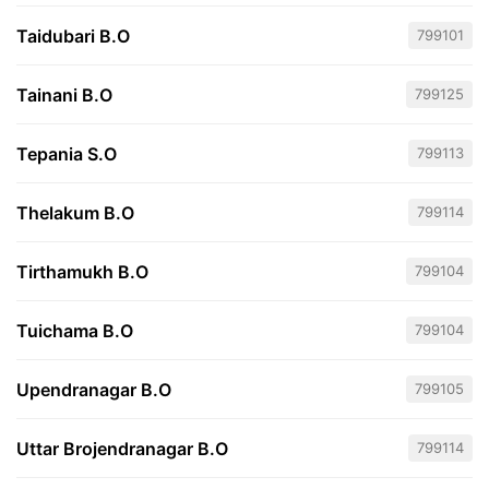
Taidubari B.O
799101
Tainani B.O
799125
Tepania S.O
799113
Thelakum B.O
799114
Tirthamukh B.O
799104
Tuichama B.O
799104
Upendranagar B.O
799105
Uttar Brojendranagar B.O
799114