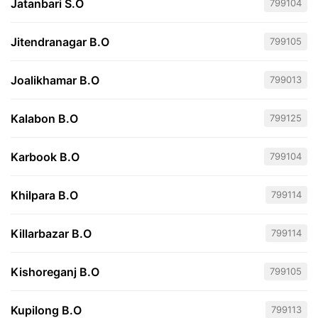
Jatanbari S.O
799104
Jitendranagar B.O
799105
Joalikhamar B.O
799013
Kalabon B.O
799125
Karbook B.O
799104
Khilpara B.O
799114
Killarbazar B.O
799114
Kishoreganj B.O
799105
Kupilong B.O
799113