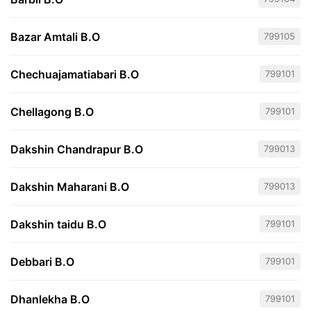
Bazar Amtali B.O
799105
Chechuajamatiabari B.O
799101
Chellagong B.O
799101
Dakshin Chandrapur B.O
799013
Dakshin Maharani B.O
799013
Dakshin taidu B.O
799101
Debbari B.O
799101
Dhanlekha B.O
799101