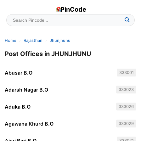
PinCode
Home
›
Rajasthan
›
Jhunjhunu
Post Offices in JHUNJHUNU
Abusar B.O
333001
Adarsh Nagar B.O
333023
Aduka B.O
333026
Agawana Khurd B.O
333029
Ajari Bari B.O
333021