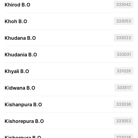
Khirod B.O
333042
Khoh B.O
333053
Khudana B.O
333023
Khudania B.O
333031
Khyali B.O
331026
Kidwana B.O
333517
Kishanpura B.O
333036
Kishorepura B.O
333053
Kishorpura B.O
333028