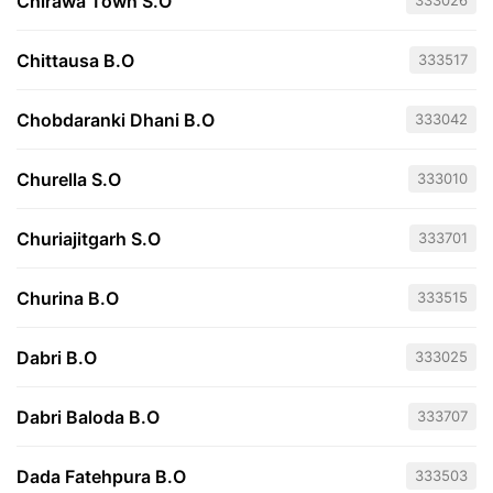
Chirawa Town S.O
333026
Chittausa B.O
333517
Chobdaranki Dhani B.O
333042
Churella S.O
333010
Churiajitgarh S.O
333701
Churina B.O
333515
Dabri B.O
333025
Dabri Baloda B.O
333707
Dada Fatehpura B.O
333503