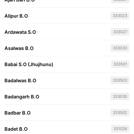
Alipur B.O
333023
Ardawata S.O
333027
Asalwas B.O
333033
Babai S.O (Jhujhunu)
333501
Badalwas B.O
333503
Badangarh B.O
333035
Badbar B.O
333502
Badet B.O
331026