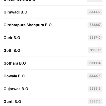
Girawadi B.O
333302
Girdharpura Shahpura B.O
333307
Gorir B.O
332746
Goth B.O
333517
Gothara B.O
333304
Gowala B.O
333028
Gujarwas B.O
333516
Gunti B.O
333515