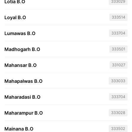
Lotia B.O
333029
Loyal B.O
333514
Lumawas B.O
333704
Madhogarh B.O
333501
Mahansar B.O
331027
Mahapalwas B.O
333033
Maharadasi B.O
333704
Maharampur B.O
333028
Mainana B.O
333502