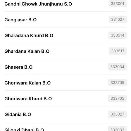
Gandhi Chowk Jhunjhunu S.O
333001
Gangiasar B.O
331027
Gharadana Khurd B.O
333514
Ghardana Kalan B.O
333517
Ghasera B.O
333034
Ghoriwara Kalan B.O
333705
Ghoriwara Khurd B.O
333705
Gidania B.O
333027
Gilonki Dhani B.O
333032