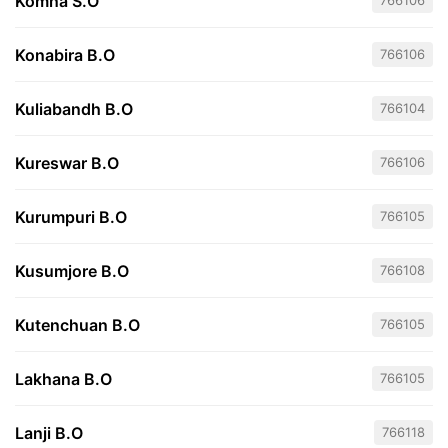
Komna S.O
766106
Konabira B.O
766106
Kuliabandh B.O
766104
Kureswar B.O
766106
Kurumpuri B.O
766105
Kusumjore B.O
766108
Kutenchuan B.O
766105
Lakhana B.O
766105
Lanji B.O
766118