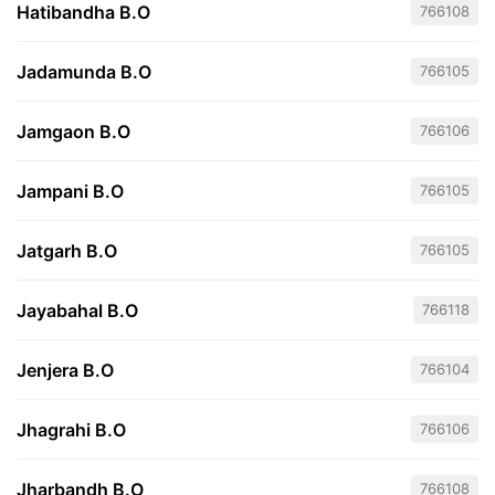
Hatibandha B.O
766108
Jadamunda B.O
766105
Jamgaon B.O
766106
Jampani B.O
766105
Jatgarh B.O
766105
Jayabahal B.O
766118
Jenjera B.O
766104
Jhagrahi B.O
766106
Jharbandh B.O
766108