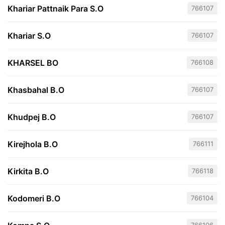
Khariar Pattnaik Para S.O
766107
Khariar S.O
766107
KHARSEL BO
766108
Khasbahal B.O
766107
Khudpej B.O
766107
Kirejhola B.O
766111
Kirkita B.O
766118
Kodomeri B.O
766104