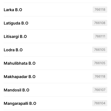
Larka B.O
766118
Latiguda B.O
766108
Litisargi B.O
766111
Lodra B.O
766105
Mahulibhata B.O
766105
Makhapadar B.O
766118
Mandosil B.O
766107
Mangarapalli B.O
766104