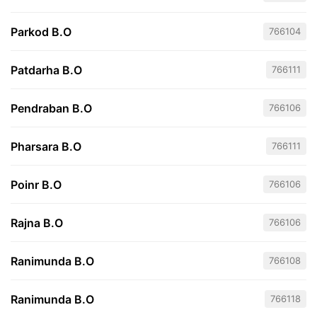
Parkod B.O
766104
Patdarha B.O
766111
Pendraban B.O
766106
Pharsara B.O
766111
Poinr B.O
766106
Rajna B.O
766106
Ranimunda B.O
766108
Ranimunda B.O
766118