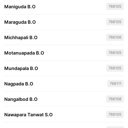
Maniguda B.O
766105
Maraguda B.O
766105
Michhapali B.O
766106
Motanuapada B.O
766105
Mundapala B.O
766105
Nagpada B.O
766111
Nangalbod B.O
766108
Nawapara Tanwat S.O
766105