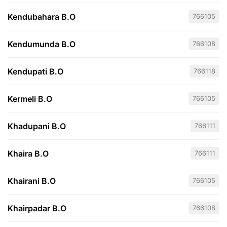
Kendubahara B.O
766105
Kendumunda B.O
766108
Kendupati B.O
766118
Kermeli B.O
766105
Khadupani B.O
766111
Khaira B.O
766111
Khairani B.O
766105
Khairpadar B.O
766108