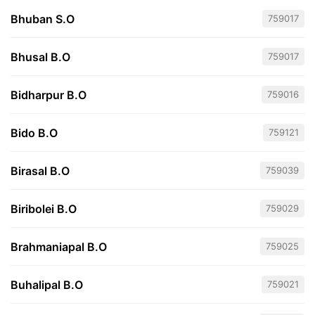
Bhuban S.O
759017
Bhusal B.O
759017
Bidharpur B.O
759016
Bido B.O
759121
Birasal B.O
759039
Biribolei B.O
759029
Brahmaniapal B.O
759025
Buhalipal B.O
759021