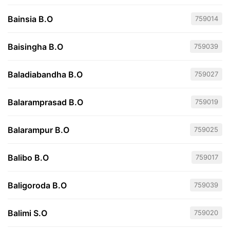
Bainsia B.O
759014
Baisingha B.O
759039
Baladiabandha B.O
759027
Balaramprasad B.O
759019
Balarampur B.O
759025
Balibo B.O
759017
Baligoroda B.O
759039
Balimi S.O
759020