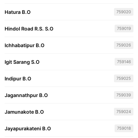
Hatura B.O
759020
Hindol Road R.S. S.O
759019
Ichhabatipur B.O
759026
Igit Sarang S.O
759146
Indipur B.O
759025
Jagannathpur B.O
759039
Jamunakote B.O
759024
Jayapurakateni B.O
759018