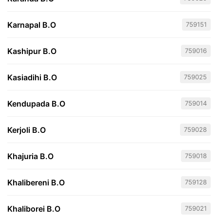
Karnapal B.O
759151
Kashipur B.O
759016
Kasiadihi B.O
759025
Kendupada B.O
759014
Kerjoli B.O
759028
Khajuria B.O
759018
Khalibereni B.O
759128
Khaliborei B.O
759021