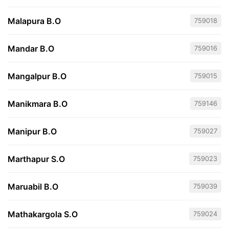
Malapura B.O
759018
Mandar B.O
759016
Mangalpur B.O
759015
Manikmara B.O
759146
Manipur B.O
759027
Marthapur S.O
759023
Maruabil B.O
759039
Mathakargola S.O
759024