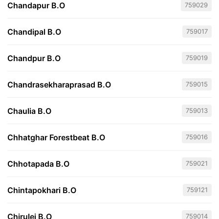
Chandapur B.O
759029
Chandipal B.O
759017
Chandpur B.O
759019
Chandrasekharaprasad B.O
759015
Chaulia B.O
759013
Chhatghar Forestbeat B.O
759016
Chhotapada B.O
759021
Chintapokhari B.O
759121
Chirulei B.O
759014