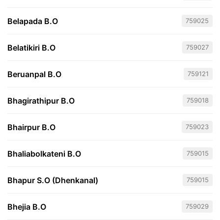
Belapada B.O
759025
Belatikiri B.O
759027
Beruanpal B.O
759121
Bhagirathipur B.O
759018
Bhairpur B.O
759023
Bhaliabolkateni B.O
759015
Bhapur S.O (Dhenkanal)
759015
Bhejia B.O
759029