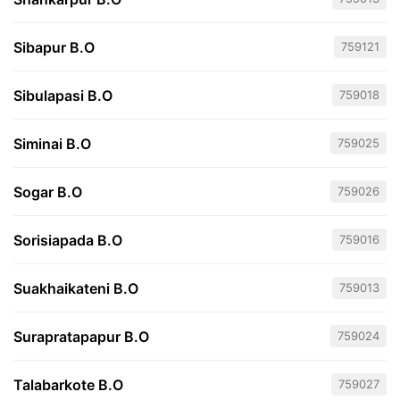
Sibapur B.O
759121
Sibulapasi B.O
759018
Siminai B.O
759025
Sogar B.O
759026
Sorisiapada B.O
759016
Suakhaikateni B.O
759013
Surapratapapur B.O
759024
Talabarkote B.O
759027