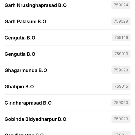
Garh Nrusinghaprasad B.O
759024
Garh Palasuni B.O
759029
Gengutia B.O
759146
Gengutia B.O
759013
Ghagarmunda B.O
759029
Ghatipiri B.O
759015
Giridharaprasad B.O
759020
Gobinda Bidyadharpur B.O
759023