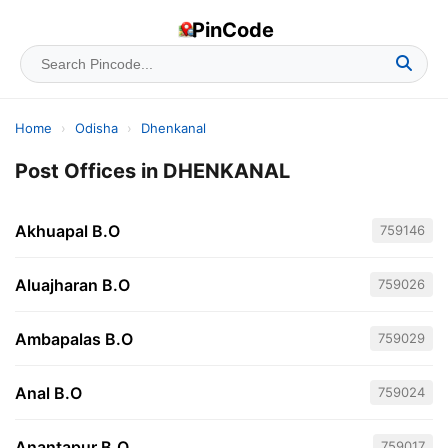
PinCode
Home
›
Odisha
›
Dhenkanal
Post Offices in DHENKANAL
Akhuapal B.O
759146
Aluajharan B.O
759026
Ambapalas B.O
759029
Anal B.O
759024
Anantapur B.O
759017