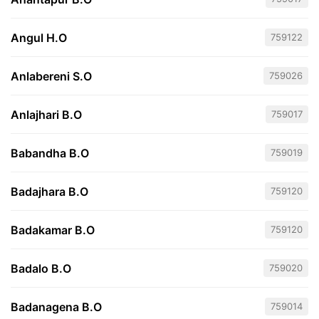
Angul H.O
759122
Anlabereni S.O
759026
Anlajhari B.O
759017
Babandha B.O
759019
Badajhara B.O
759120
Badakamar B.O
759120
Badalo B.O
759020
Badanagena B.O
759014