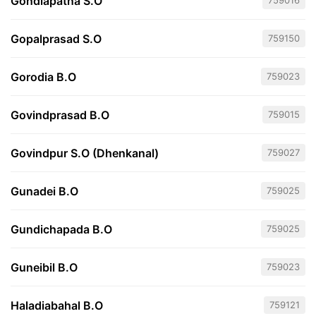
Gondiapatna S.O
759016
Gopalprasad S.O
759150
Gorodia B.O
759023
Govindprasad B.O
759015
Govindpur S.O (Dhenkanal)
759027
Gunadei B.O
759025
Gundichapada B.O
759025
Guneibil B.O
759023
Haladiabahal B.O
759121