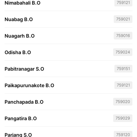
Nimabahali B.O
759121
Nuabag B.O
759021
Nuagarh B.O
759016
Odisha B.O
759024
Pabitranagar S.O
759151
Paikapurunakote B.O
759121
Panchapada B.O
759020
Pangatira B.O
759029
Parjang S.O
759120