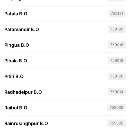
Patala B.O
759121
Patamandir B.O
759120
Pingua B.O
759016
Pipala B.O
759018
Pitiri B.O
759120
Radhadeipur B.O
759014
Raibol B.O
759039
Rainrusinghpur B.O
759026