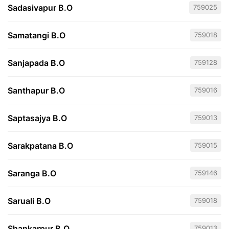
Sadasivapur B.O
759025
Samatangi B.O
759018
Sanjapada B.O
759128
Santhapur B.O
759016
Saptasajya B.O
759013
Sarakpatana B.O
759015
Saranga B.O
759146
Saruali B.O
759018
Shankarpur B.O
759013